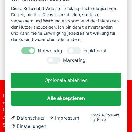
aus Overath
Diese Seite nutzt Website Tracking-Technologien von
Dritten, um ihre Dienste anzubieten, stetig zu
Technischer
verbessern und Werbung entsprechend der Interessen
Angestellter
der Nutzer anzuzeigen. Ich bin damit einverstanden
und kann meine Einwilligung jederzeit mit Wirkung für
Bertrandt
die Zukunft widerrufen oder ändern.
Ingenieurbüro
GmbH
Notwendig
Funktional
Märklinist seit:
Marketing
2011
Optionale ablehnen
bitte-
+49 (0)2206
Alle akzeptieren
Tel.:
einsteigen
2017
Datenschutzerklärung
GmbH
E-
info@bitte-
Impressum
Cookie Consent
Zur Kaule 16
Mail:
einsteigen.de
Datenschutz
Impressum
by Prive
51491 Overath
Einstellungen