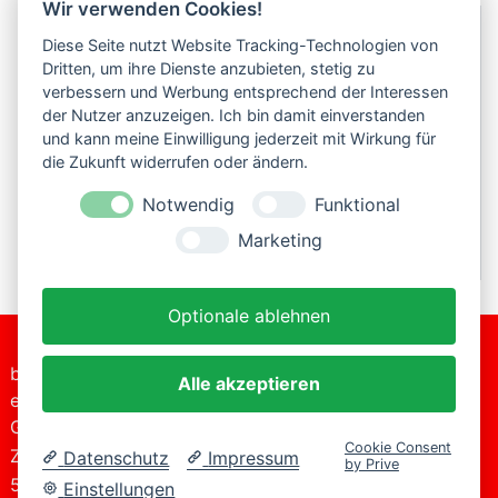
Wir verwenden Cookies!
Titel
(161549) Verkehrsanhänger
Diese Seite nutzt Website Tracking-Technologien von
Dritten, um ihre Dienste anzubieten, stetig zu
Herpa (161548) MB Sprinter (1)
verbessern und Werbung entsprechend der Interessen
der Nutzer anzuzeigen. Ich bin damit einverstanden
Herpa (161548) MB Sprinter (2)
und kann meine Einwilligung jederzeit mit Wirkung für
die Zukunft widerrufen oder ändern.
Wiking (161543) VW Touareg Polizei
Notwendig
Funktional
Wiking (161544) VW Touareg Feuerwehr
Marketing
Wiking (161552) Traktor MF
Beiträge
Optionale ablehnen
bitte-
+49 (0)2206
Alle akzeptieren
Tel.:
einsteigen
2017
Datenschutzerklärung
GmbH
E-
info@bitte-
Impressum
Cookie Consent
Zur Kaule 16
Mail:
einsteigen.de
Datenschutz
Impressum
by Prive
51491 Overath
Einstellungen