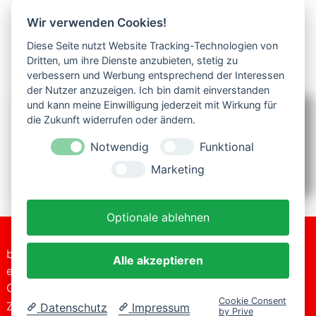
Wir verwenden Cookies!
Diese Seite nutzt Website Tracking-Technologien von
Dritten, um ihre Dienste anzubieten, stetig zu
verbessern und Werbung entsprechend der Interessen
der Nutzer anzuzeigen. Ich bin damit einverstanden
und kann meine Einwilligung jederzeit mit Wirkung für
Partner / Links
die Zukunft widerrufen oder ändern.
Notwendig
Funktional
Partner
Marketing
Links
Optionale ablehnen
bitte-
+49 (0)2206
Alle akzeptieren
Tel.:
einsteigen
2017
Datenschutzerklärung
GmbH
E-
info@bitte-
Impressum
Cookie Consent
Zur Kaule 16
Mail:
einsteigen.de
Datenschutz
Impressum
by Prive